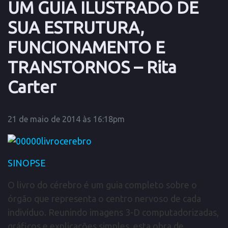
UM GUIA ILUSTRADO DE
SUA ESTRUTURA,
FUNCIONAMENTO E
TRANSTORNOS – Rita
Carter
21 de maio de 2014 às 16:18pm
SINOPSE
O livro do cérebro é um guia completo sobre o
órgão que representa o centro nervoso de cada
indivíduo. Reunindo imagens 3-D computadorizadas,
gráficos e explicações simples, esta obra de