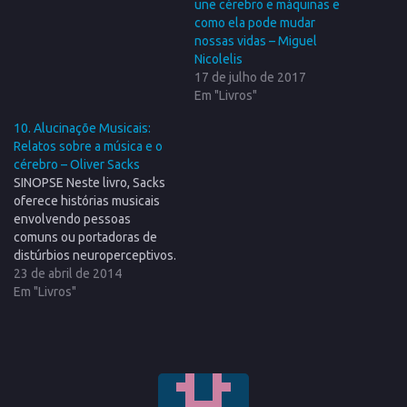
une cérebro e máquinas e
como ela pode mudar
nossas vidas – Miguel
Nicolelis
17 de julho de 2017
Em "Livros"
10. Alucinaçõe Musicais:
Relatos sobre a música e o
cérebro – Oliver Sacks
SINOPSE Neste livro, Sacks
oferece histórias musicais
envolvendo pessoas
comuns ou portadoras de
distúrbios neuroperceptivos.
O que se passa com o
23 de abril de 2014
cérebro humano ao fazer ou
Em "Livros"
ouvir música? Onde
exatamente reside o poder,
muitas vezes indomável, que
a música exerce sobre nós?
Essas são algumas das
questões que Oliver