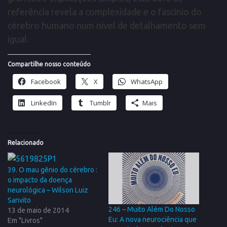
referência revela a complexidade e o fascínio do
cérebro humano num nível de detalhamento sem
igual.
Compartilhe nosso conteúdo
Facebook
X
WhatsApp
LinkedIn
Tumblr
Mais
Relacionado
39. O mau gênio do cérebro :
o impacto da doença
neurológica – Wilson Luiz
Sanvito
246 – Muito Além Do Nosso
13 de maio de 2014
Eu: A nova neurociência que
Em "Livros"