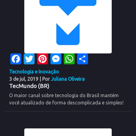
Facebook
Twitter
Pinterest
Messenger
WhatsApp
Share
Tecnologia e Inovação
3 de jul, 2019
| Por
Juliana Oliveira
TecMundo (BR)
O maior canal sobre tecnologia do Brasil mantém
você atualizado de forma descomplicada e simples!