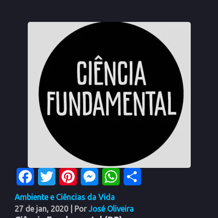
Facebook
Twitter
Pinterest
Messenger
WhatsApp
Share
Ambiente e Ciências da Vida
27 de jan, 2020
| Por
José Oliveira