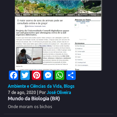
Facebook
Twitter
Pinterest
Messenger
WhatsApp
Share
Ambiente e Ciências da Vida
,
Blogs
7 de ago, 2020
| Por
José Oliveira
Mundo da Biologia (BR)
Onde moram os bichos