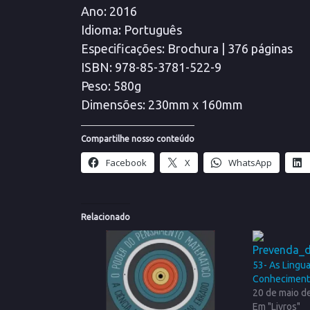
Ano
: 2016
Idioma
: Português
Especificações
: Brochura | 376 páginas
ISBN
: 978-85-3781-522-9
Peso
: 580g
Dimensões
: 230mm x 160mm
Compartilhe nosso conteúdo
Facebook
X
WhatsApp
Relacionado
53- As Lingu
Conhecimento
20 de maio d
Em "Livros"