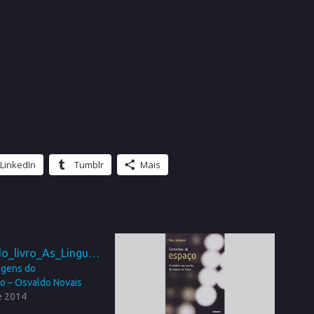
LinkedIn
Tumblr
Mais
agens do
 – Osvaldo Novais
e 2014