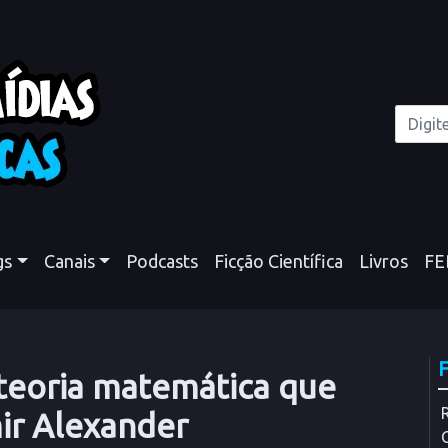
gs
Canais
Podcasts
Ficção Científica
Livros
FE
A teoria matemática que
r Alexander