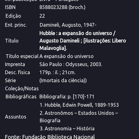
ISBN
8588023288 (broch.)
Edição
22
Ent. princ.
Damineli, Augusto, 1947-
Hubble
: a
expansão
do
universo
/
Título
Augusto Damineli ; [ilustrações: Libero
Malavoglia].
Título especial
A
expansão
do
universo
Imprenta
São Paulo : Odysseus, 2003.
Desc. física
179p. : il. ; 21cm.
Série
(Imortais da ciência))
Coleção/Notas
Bibliográficas
Bibliografia: p. [170]-171
1.
Hubble
, Edwin Powell, 1889-1953
2.
Astronômos – Estados Unidos –
Assuntos
Biografia
3.
Astronomia – História
Fonte: Fundação Biblioteca Nacional