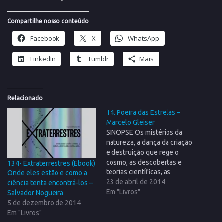
Compartilhe nosso conteúdo
Facebook
X
WhatsApp
LinkedIn
Tumblr
Mais
Relacionado
14. Poeira das Estrelas –
Marcelo Gleiser
SINOPSE Os mistérios da
natureza, a dança da criação
e destruição que rege o
cosmo, as descobertas e
134- Extraterrestres (Ebook)
teorias científicas, as
Onde eles estão e como a
invenções, os primórdios da
23 de abril de 2014
ciência tenta encontrá-los –
astronomia. As respostas da
Em "Livros"
Salvador Nogueira
ciência moderna a muitas
5 de dezembro de 2014
questões que desde os
Em "Livros"
princípios da história