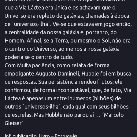
que a Via Láctea era única e os achavam que o
Universo era repleto de galáxias, chamadas à época
de ´universos-ilha´. Vê-se que estava em jogo então,
a centralidade da nossa galáxia e, portanto, do
Homem. Afinal, se a Terra, ou mesmo o Sol, não era
o centro do Universo, ao menos a nossa galáxia
poderia se o centro de tudo.
Com Muita paciência, como relata de forma
empolgante Augusto Damineli, Hubble foi em busca
de respostas. Sua persistência rendeu frutos: ele
confirmou, de forma incontestável, que, de fato, Via
Láctea é apenas um entre inúmeros (bilhões) de
outros ´universos-ilha´, cada qual com seus bilhões
de estrelas. Mas Hubble não parou aí … ´Marcelo
Gleiser´
Inf. publicação
Livro – Português