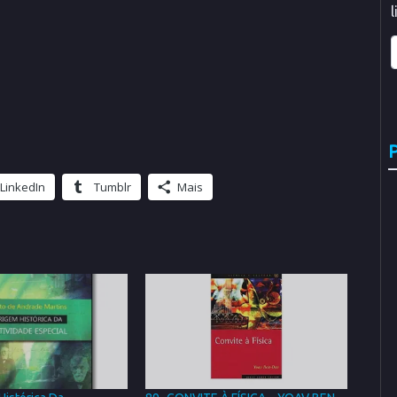
P
LinkedIn
Tumblr
Mais