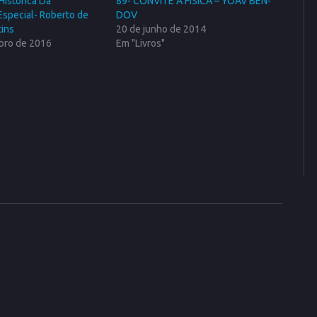
Histórica Da
89- CONVITE À FÍSICA – YOAV BEN-
Especial- Roberto de
DOV
ins
20 de junho de 2014
bro de 2016
Em "Livros"