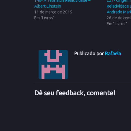
140- A Teoria Da Relatividade –
221- Origem 
Albert Einstein
Relatividade 
11 de março de 2015
Andrade Mart
Em "Livros"
26 de dezem
Em "Livros"
Publicado por
Rafaela
Dê seu feedback, comente!