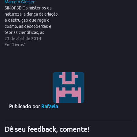
Marcelo Gleiser
SINOPSE Os mistérios da
natureza, a dança da criação
e destruição que rege o
cosmo, as descobertas e
teorias científicas, as
invenções, os primórdios da
23 de abril de 2014
astronomia. As respostas da
Em "Livros"
ciência moderna a muitas
questões que desde os
princípios da história
intrigam a diversas culturas,
como qual o sentido da
existência.…
Publicado por
Rafaela
Dê seu feedback, comente!