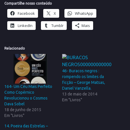
Compartilhe nosso conteúdo
Facebook
X
WhatsApp
LinkedIn
Tumblr
Mais
Relacionado
46- Buracos negros :
rompendo os limites da
ficção – George Matsas,
164- Um Céu Mais Perfeito
Daniel Vanzella.
Como Copérnico
13 de maio de 2014
Revolucionou o Cosmos
Em "Livros"
Dava Sobel
18 de junho de 2015
Em "Livros"
14. Poeira das Estrelas –