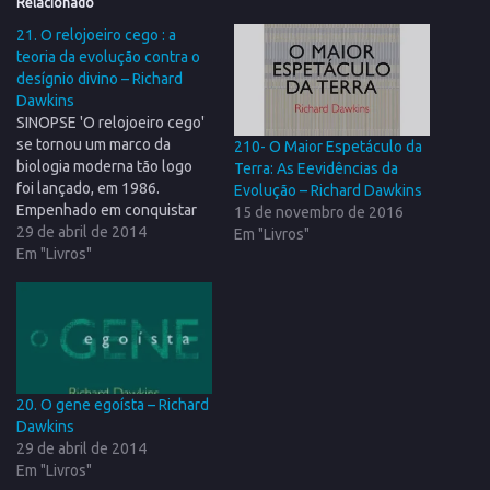
Relacionado
21. O relojoeiro cego : a
teoria da evolução contra o
desígnio divino – Richard
Dawkins
SINOPSE 'O relojoeiro cego'
se tornou um marco da
210- O Maior Espetáculo da
biologia moderna tão logo
Terra: As Eevidências da
foi lançado, em 1986.
Evolução – Richard Dawkins
Empenhado em conquistar
15 de novembro de 2016
novos adeptos para o
29 de abril de 2014
Em "Livros"
evolucionismo e para o
Em "Livros"
pensamento científico,
Richard Dawkins faz uma
defesa vigorosa da visão
darwinista e põe a nu as
falácias polêmicas do
criacionismo. Para o…
20. O gene egoísta – Richard
Dawkins
29 de abril de 2014
Em "Livros"