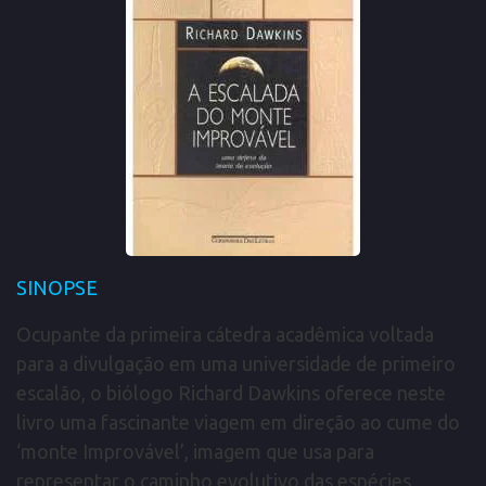
SINOPSE
Ocupante da primeira cátedra acadêmica voltada
para a divulgação em uma universidade de primeiro
escalão, o biólogo Richard Dawkins oferece neste
livro uma fascinante viagem em direção ao cume do
‘monte Improvável’, imagem que usa para
representar o caminho evolutivo das espécies