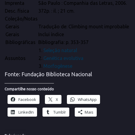
Imprenta
São Paulo : Companhia das Letras, 2006.
Desc. física
372p. : il. ; 21 cm.
Coleção/Notas
Gerais
Tradução de: Climbing mount improbable
Gerais
Inclui índice
Bibliográficas
Bibliografia: p. 353-357
1.
Seleção natural
Assuntos
2.
Genética evolutiva
3.
Morfogênese
Fonte: Fundação Biblioteca Nacional
Compartilhe nosso conteúdo
Facebook
X
WhatsApp
LinkedIn
Tumblr
Mais