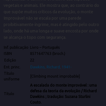
vegetais e animais. Ele mostra que, ao contrário do
que supõe muitos críticos da evolução, o monte
Improvável não se escala por uma parede
proibitivamente íngrime, mas é atingido pelo outro
lado, onde há uma longa e suave encosta por onde
se alcança o topo com segurança.
Inf. publicação
Livro – Português
ISBN
8571647763 (broch.)
Edição
22
Ent. princ.
Dawkins
,
Richard
, 1941-
Título
[Climbing mount improbable]
uniforme
A escalada do monte improvável : uma
defesa da teoria da evolução / Richard
Título
Dawkins ; tradução: Suzana Sturlini
Couto.