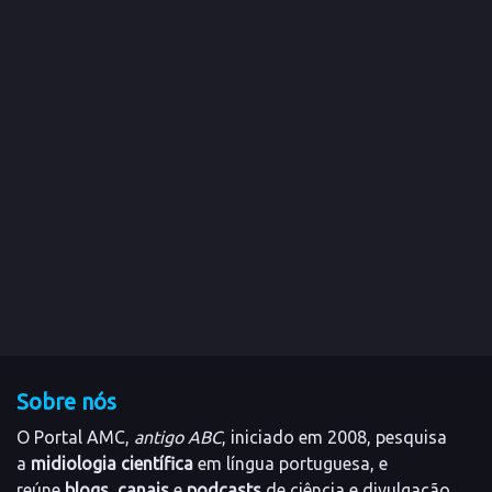
Sobre nós
O Portal AMC,
antigo ABC
, iniciado em 2008, pesquisa
a
midiologia científica
em língua portuguesa, e
reúne
blogs
,
canais
e
podcasts
de ciência e divulgação