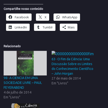
Compartilhe nosso conteúdo
Facebook
X
WhatsApp
LinkedIn
Tumblr
Mais
Relacionado
63- O Fim da Ciência: Uma
Discussão Sobre os Limites
do Conhecimento Científico
– John Horgan
98- A CIENCIA EM UMA
27 de maio de 2014
SOCIEDADE LIVRE – PAUL
Em "Livros"
FEYERABEND
4 de julho de 2014
Em "Livros"