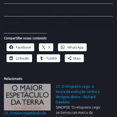
Assunto
Ciencias Biologicas
Idioma
Português
Compartilhe nosso conteúdo
Facebook
X
WhatsApp
LinkedIn
Tumblr
Mais
Relacionado
21. O relojoeiro cego : a
teoria da evolução contra o
desígnio divino – Richard
Dawkins
SINOPSE 'O relojoeiro cego'
se tornou um marco da
23. O maior espetáculo da