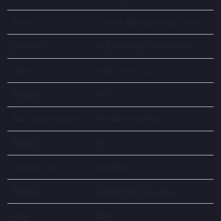
Título
O Maior Espetáculo da Terra
Subtítulo
As Evidências da Evolução
ISBN
9788535915723
Páginas
440
Mais Informações
Formato: 16x23cm
Edição
1ª
Tipo de capa
Brochura
Editora
Companhia das Letras
Ano
2009