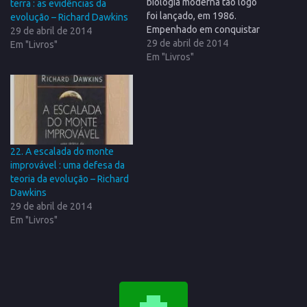
biologia moderna tão logo
terra : as evidências da
foi lançado, em 1986.
evolução – Richard Dawkins
Empenhado em conquistar
29 de abril de 2014
novos adeptos para o
29 de abril de 2014
Em "Livros"
evolucionismo e para o
Em "Livros"
pensamento científico,
Richard Dawkins faz uma
defesa vigorosa da visão
darwinista e põe a nu as
falácias polêmicas do
criacionismo. Para o…
22. A escalada do monte
improvável : uma defesa da
teoria da evolução – Richard
Dawkins
29 de abril de 2014
Em "Livros"