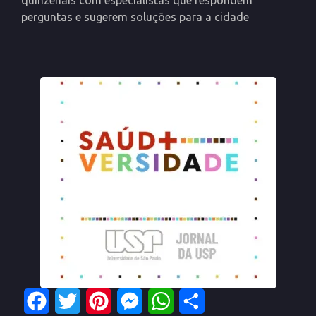
quinzenais com especialistas que respondem
perguntas e sugerem soluções para a cidade
Facebook
Twitter
Pinterest
Messenger
WhatsApp
Share