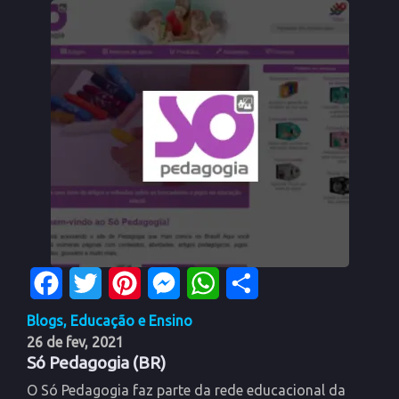
Facebook
Twitter
Pinterest
Messenger
WhatsApp
Share
Blogs
,
Educação e Ensino
26 de fev, 2021
Só Pedagogia (BR)
O Só Pedagogia faz parte da rede educacional da