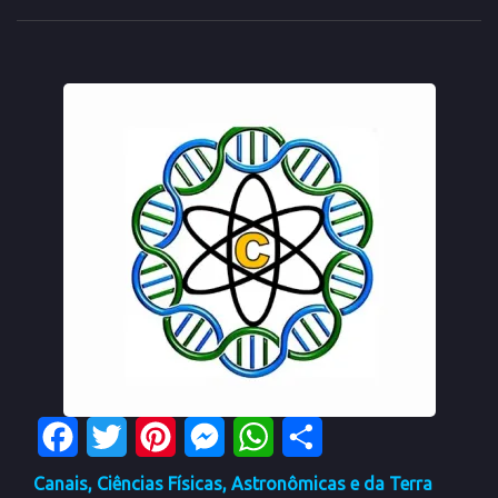
Facebook
Twitter
Pinterest
Messenger
WhatsApp
Share
Canais
,
Ciências Físicas, Astronômicas e da Terra